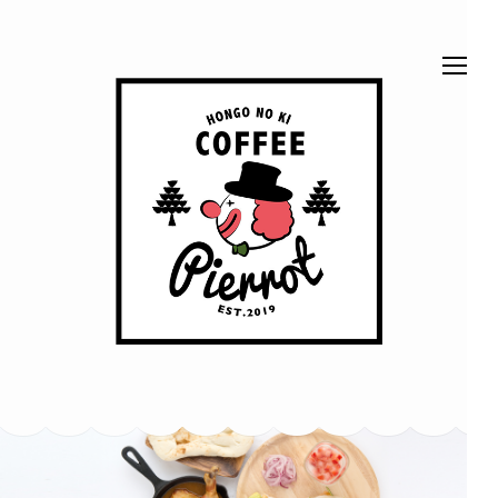
コ
ン
テ
ン
ツ
へ
ス
ほん
ベッドでくつろげ
キ
る、ベッドカフェ
です。 富山市本
ッ
郷町62-2
ごう
プ
(Enter
の木
を
押
珈琲
す)
ピエ