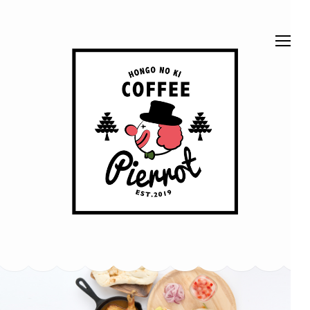
コ
ン
テ
ン
ツ
へ
ス
ほん
ベッドでくつろげ
キ
る、ベッドカフェ
です。 富山市本
ッ
郷町62-2
ごう
プ
(Enter
の木
を
押
珈琲
す)
ピエ