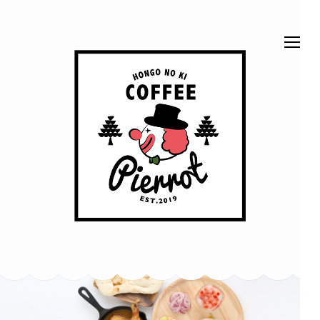
コ
ン
テ
ン
ツ
へ
ス
ほん
ベッドでくつろげ
キ
る、ベッドカフェ
です。 富山市本
ッ
郷町62-2
ごう
プ
(Enter
の木
を
押
珈琲
す)
ピエ