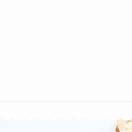
コ
ン
テ
ン
ツ
へ
ス
キ
ッ
プ
(Enter
ほんごうの木
ベッドでくつろげる、ベッドカフェです。 富山市本郷町62-2
を
押
す)