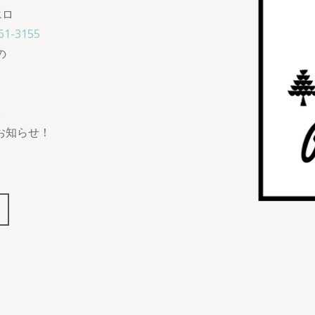
エロ
61-3155
の
た
0
時お知らせ！