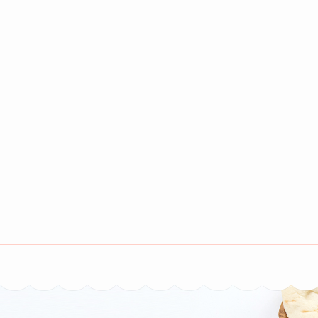
コ
ン
テ
ン
ツ
へ
ス
キ
ッ
プ
(Enter
ほんごうの木
ベッドでくつろげる、ベッドカフェです。 富山市本郷町62-2
を
押
す)