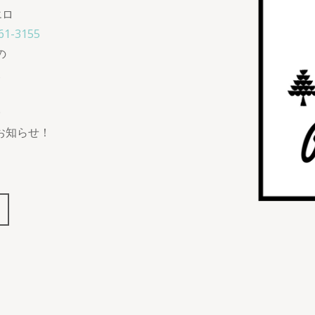
エロ
61-3155
の
た
0
時お知らせ！