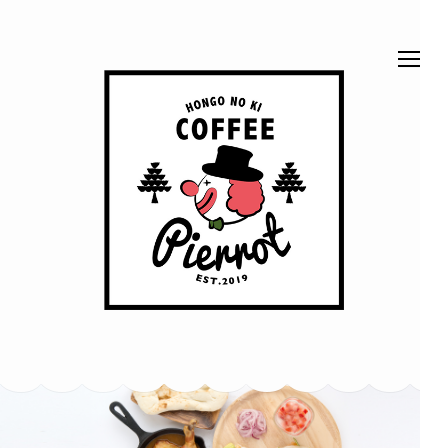
コ
ン
テ
ン
ツ
へ
ス
ほん
ベッドでくつろげ
キ
る、ベッドカフェ
です。 富山市本
ッ
郷町62-2
ごう
プ
(Enter
の木
を
押
珈琲
す)
ピエ