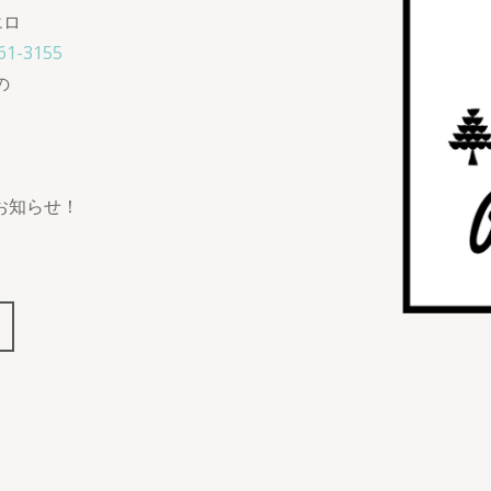
エロ
61-3155
の
た
0
時お知らせ！