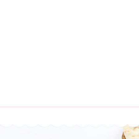
コ
ン
テ
ン
ツ
へ
ス
キ
ッ
プ
(Enter
ほんごうの木
ベッドでくつろげる、ベッドカフェです。 富山市本郷町62-2
を
押
す)