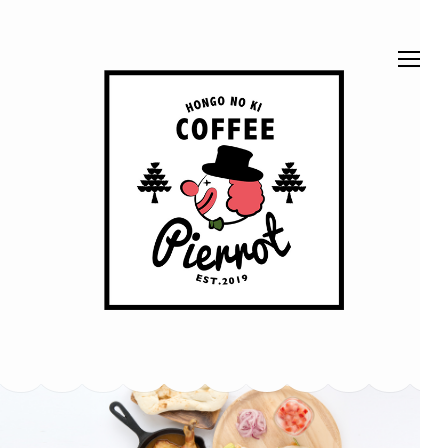
コ
ン
テ
ン
ツ
へ
ス
ほん
ベッドでくつろげ
キ
る、ベッドカフェ
です。 富山市本
ッ
郷町62-2
ごう
プ
(Enter
の木
を
押
珈琲
す)
ピエ