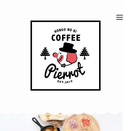
コ
ン
テ
ン
ツ
へ
ス
ほん
ベッドでくつろげ
キ
る、ベッドカフェ
です。 富山市本
ッ
郷町62-2
ごう
プ
(Enter
の木
を
押
珈琲
す)
ピエ